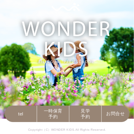
一時保育
見学
お問合せ
tel
予約
予約
Copyright（C）WONDER KIDS.All Rights Reserved.