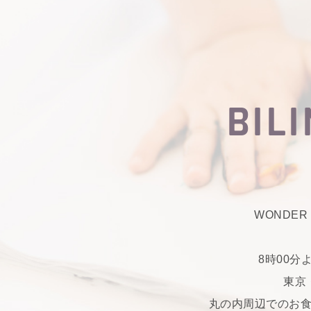
BIL
WONDE
8時00分
東京
丸の内周辺でのお