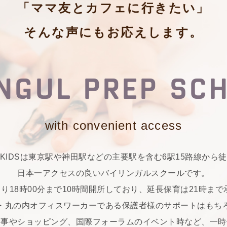
「ママ友とカフェに行きたい」
そんな声にもお応えします。
INGUL
PREP SC
with convenient access
R KIDSは東京駅や神田駅などの主要駅を含む6駅15路線から
日本一アクセスの良いバイリンガルスクールです。
より18時00分まで10時間開所しており、延長保育は21時ま
・丸の内オフィスワーカーである保護者様のサポートはもち
食事やショッピング、国際フォーラムのイベント時など、一時