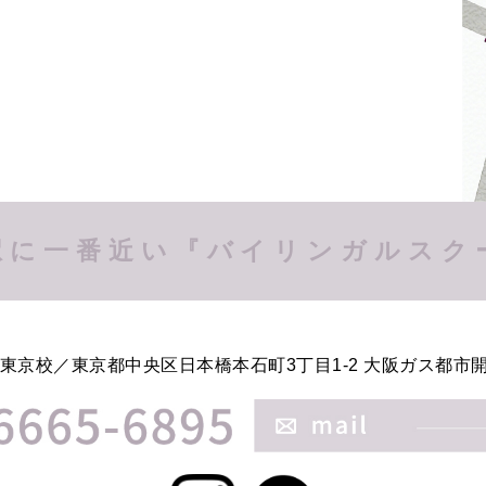
駅に一番近い
『バイリンガルスク
DS東京校／
東京都中央区日本橋本石町3丁目1-2
大阪ガス都市開