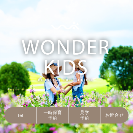
一時保育
見学
お問合せ
tel
予約
予約