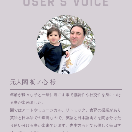
USER’S VOICE
元大関 栃ノ心 様
年齢が様々な子と一緒に過ごす事で協調性や社交性を身につけ
る事が出来ました。
園ではアートやミュージカル、リトミック、食育の授業があり
英語と日本語での環境なので、英語と日本語両方を聞き分けた
り使い分ける事が出来ています。先生方もとても優しく毎日学